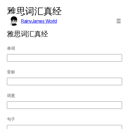
雅思词汇真经
Skip
to
RainyJames World
content
雅思词汇真经
单词
音标
词意
句子