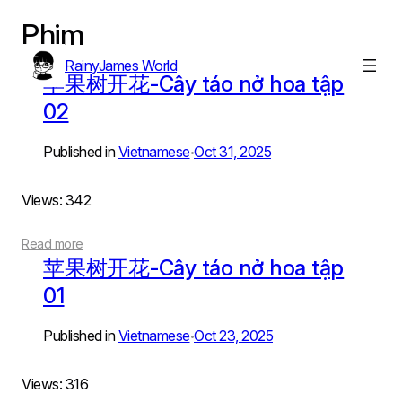
Phim
Skip
to
RainyJames World
content
苹果树开花-Cây táo nở hoa tập
02
Published in
Vietnamese
Oct 31, 2025
•
Views: 342
Read more
苹果树开花-Cây táo nở hoa tập
01
Published in
Vietnamese
Oct 23, 2025
•
Views: 316