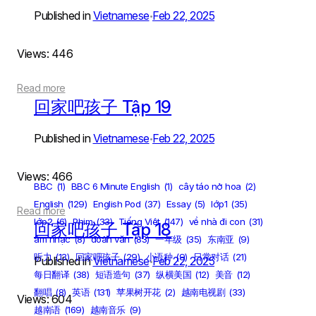
Published in
Vietnamese
Feb 22, 2025
•
Views: 446
Read more
回家吧孩子 Tập 19
Published in
Vietnamese
Feb 22, 2025
•
Views: 466
BBC
(1)
BBC 6 Minute English
(1)
cây táo nở hoa
(2)
English
(129)
English Pod
(37)
Essay
(5)
lớp1
(35)
Read more
lớp2
(6)
Phim
(33)
Tiếng Việt
(147)
về nhà đi con
(31)
回家吧孩子 Tập 18
âm nhạc
(8)
đoản văn
(83)
一年级
(35)
东南亚
(9)
听力
(13)
回家吧孩子
(29)
小语种
(9)
日常对话
(21)
Published in
Vietnamese
Feb 22, 2025
•
每日翻译
(38)
短语造句
(37)
纵横美国
(12)
美音
(12)
翻唱
(8)
英语
(131)
苹果树开花
(2)
越南电视剧
(33)
Views: 604
越南语
(169)
越南音乐
(9)