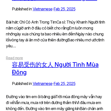
Published in
Vietnamese
Feb 25, 2025
•
Bài hát: Chỉ Có Anh Trong TimCa sĩ: Thúy Khanh Người tình
năm cũgiờ anh ở đâu có biết cho rằngEm luôn mong
nhớngày xưa chúng ta bao nhiêu êm đềmNgày nào chung
lốivòng tay ái ân mở cửa thiên đườngBao nhiêu mơ ướctình
yêu…
Read more
容易受伤的女人 Người Tình Mùa
Đông
Published in
Vietnamese
Feb 25, 2025
•
Đường vào tim em ôi băng giáTrời mùa đông mây vẫn hay
đi vềVẫn mưa, mưa rơi trên đường thầm thìVì đâu mưa em
không đến. Đường vào tim em mây giăng kínBàn chân anh