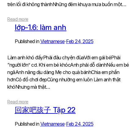
trên lối đi không thànhNhững đêm khuya mưa buồn một…
Read more
lớp-1.6: làm anh
Published in
Vietnamese
Feb 24, 2025
•
Làm anh khó đấyPhải đâu chyện đùaVới em gái béPhải
“người lớn” cơ. Khi em bé khócAnh phải dỗ dànhNếu em bé
ngãAnh nâng dịu dàng Mẹ cho quà bánhChia em phần
hơnCó đồ chơi đẹpCũng nhường em luôn Làm anh thật
khóNhưng mà thật…
Read more
回家吧孩子 Tập 22
Published in
Vietnamese
Feb 24, 2025
•