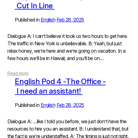
Cut In Line
Published in
English
Feb 28, 2025
•
Dialogue A: I can’t believe it took us two hours to get here.
The traffic in New York is unbelievable. B: Yeah, but just
relax honey, we’re here and we’re going on vacation. In a
few hours we’ll be in Hawaii, and you’ll be on…
Read more
English Pod 4 ‐The Office ‐
I need an assistant!
Published in
English
Feb 28, 2025
•
Dialogue A: …like I told you before, we just don’t have the
resources to hire you an assistant. B: I understand that, but
the fact is we’re understaffed. A: The timing is just not right.