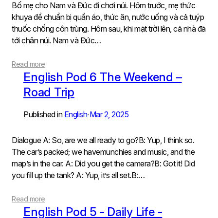
Bố mẹ cho Nam và Đức đi chơi núi. Hôm trước, mẹ thức
khuya để chuẩn bị quần áo, thức ăn, nước uống và cả tuýp
thuốc chống côn trùng. Hôm sau, khi mặt trời lên, cả nhà đã
tới chân núi. Nam và Đức…
Read more
English Pod 6 The Weekend –
Road Trip
Published in
English
Mar 2, 2025
•
Dialogue A: So, are we all ready to go?B: Yup, I think so.
The car’s packed; we havemunchies and music, and the
map’s in the car. A: Did you get the camera?B: Got it! Did
you fill up the tank? A: Yup, it’s all set.B:…
Read more
English Pod 5 ‐ Daily Life ‐