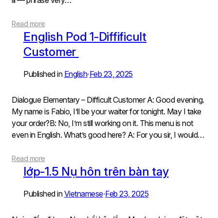
ill — phrase very…
Read more
English Pod 1-Diffificult
Customer
Published in
English
Feb 23, 2025
•
Dialogue Elementary – Difficult Customer A: Good evening.
My name is Fabio, I’ll be your waiter for tonight. May I take
your order?B: No, I’m still working on it. This menu is not
even in English. What’s good here? A: For you sir, I would…
Read more
lớp-1.5 Nụ hôn trên bàn tay
Published in
Vietnamese
Feb 23, 2025
•