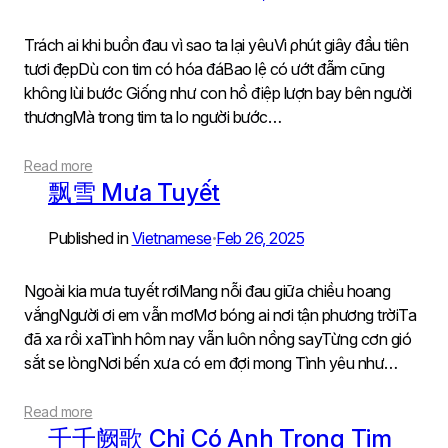
Trách ai khi buồn đau vì sao ta lại yêuVì ρhút giây đầu tiên
tươi đẹpDù con tim có hóa đáBao lệ có ướt đẫm cũng
không lùi bước Giống như con hồ điệp lượn bay bên người
thươngMà tɾong tim ta lo người bước…
Read more
飘雪 Mưa Tuyết
Published in
Vietnamese
Feb 26, 2025
•
Ngoài kia mưa tuyết rơiMang nỗi đau giữa chiều hoang
vắngNgười ơi em vẫn mơMơ bóng ai nơi tận phương trờiTa
đã xa rồi xaTình hôm nay vẫn luôn nồng sayTừng cơn gió
sắt se lòngNơi bến xưa có em đợi mong Tình yêu như…
Read more
千千阙歌 Chỉ Có Anh Trong Tim