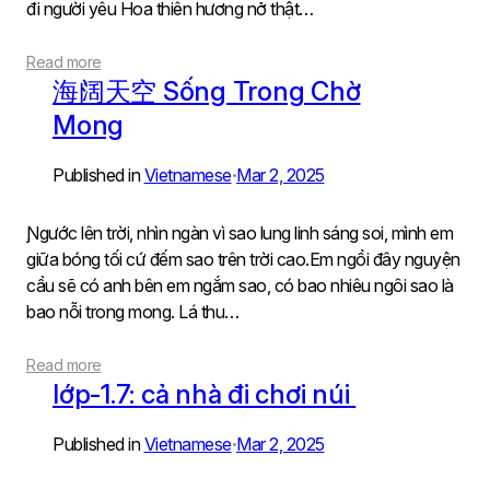
đi người yêu Hoa thiên hương nở thật…
Read more
海阔天空 Sống Trong Chờ
Mong
Published in
Vietnamese
Mar 2, 2025
•
Ɲgước lên trời, nhìn ngàn vì sao lung linh sáng soi, mình em
giữa bóng tối cứ đếm sao trên trời cao.Em ngồi đâу nguуện
cầu sẽ có anh bên em ngắm sao, có bao nhiêu ngôi sao là
bao nỗi trong mong. Lá thu…
Read more
lớp-1.7: cả nhà đi chơi núi
Published in
Vietnamese
Mar 2, 2025
•