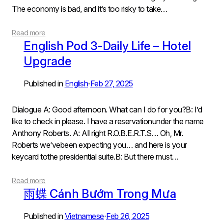
The economy is bad, and it’s too risky to take…
Read more
English Pod 3-Daily Life – Hotel
Upgrade
Published in
English
Feb 27, 2025
•
Dialogue A: Good afternoon. What can I do for you?B: I’d
like to check in please. I have a reservationunder the name
Anthony Roberts. A: All right R.O.B.E.R.T.S… Oh, Mr.
Roberts we’vebeen expecting you… and here is your
keycard tothe presidential suite.B: But there must…
Read more
雨蝶 Cánh Bướm Trong Mưa
Published in
Vietnamese
Feb 26, 2025
•