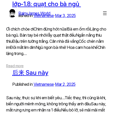
Skip
lớp-1.8: quạt cho bà ngủ
to
RainyJames World
content
Published in
Vietnamese
Mar 3, 2025
•
Ơi chích chòe ơiChim đừng hót nữa!Bà em ốm rồiLặng cho
bà ngủ. Bàn tay bé nhỏVẫy quạt thật đềuNgấn nắng thiu
thiuĐậu trên tường trắng. Căn nhà đã vắngCốc chén nằm
imĐôi mắt lim dimNgủ ngon bà nhé! Hoa cam hoa khếChín
lặng trong…
Read more
后来 Sau này
Published in
Vietnamese
Mar 2, 2025
•
Sau này, thực sự khi em biết yêu…Tiếc thay, thì cũng là khi,
biển người mênh mông, không trông thấy anh đâuSau này,
mắt rưng rưng em nhận ra 1 điềuNếu bỏ lỡ, sẽ mãi mãi mất