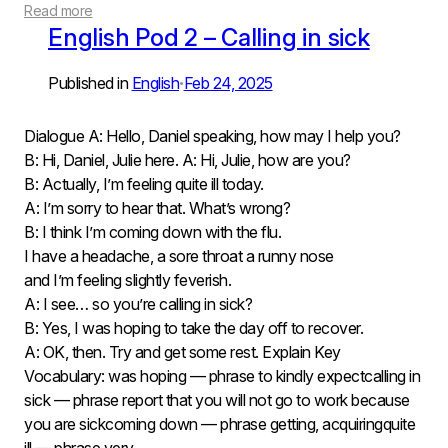
Read more
English Pod 2 – Calling in sick
Published in
English
Feb 24, 2025
•
Dialogue A: Hello, Daniel speaking, how may I help you?
B: Hi, Daniel, Julie here. A: Hi, Julie, how are you?
B: Actually, I’m feeling quite ill today.
A: I’m sorry to hear that. What’s wrong?
B: I think I’m coming down with the flu.
I have a headache, a sore throat a runny nose
and I’m feeling slightly feverish.
A: I see… so you’re calling in sick?
B: Yes, I was hoping to take the day off to recover.
A: OK, then. Try and get some rest. Explain Key
Vocabulary: was hoping — phrase to kindly expectcalling in
sick — phrase report that you will not go to work because
you are sickcoming down — phrase getting, acquiringquite