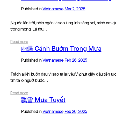
Published in
Vietnamese
Mar 2, 2025
•
Ɲgước lên trời, nhìn ngàn vì sao lung linh sáng soi, mình e
trong mong. Lá thu…
Read more
雨蝶 Cánh Bướm Trong Mưa
Published in
Vietnamese
Feb 26, 2025
•
Trách ai khi buồn đau vì sao ta lại yêuVì ρhút giây đầu tiê
tim ta lo người bước…
Read more
飘雪 Mưa Tuyết
Published in
Vietnamese
Feb 26, 2025
•