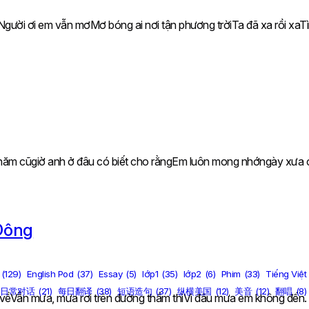
Người ơi em vẫn mơMơ bóng ai nơi tận phương trờiTa đã xa rồi xaT
h năm cũgiờ anh ở đâu có biết cho rằngEm luôn mong nhớngày xưa 
Đông
(129)
English Pod
(37)
Essay
(5)
lớp1
(35)
lớp2
(6)
Phim
(33)
Tiếng Việt
日常对话
(21)
每日翻译
(38)
短语造句
(37)
纵横美国
(12)
美音
(12)
翻唱
(8)
vềVẫn mưa, mưa rơi trên đường thầm thìVì đâu mưa em không đến. 