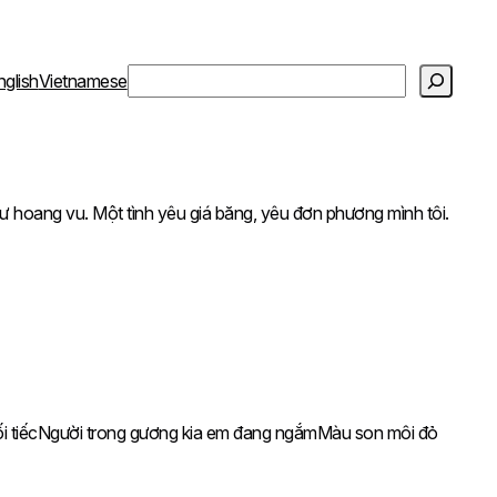
S
nglish
Vietnamese
e
a
r
c
h
ư hoang vu. Một tình yêu giá băng, yêu đơn phương mình tôi.
ối tiếcNgười trong gương kia em đang ngắmMàu son môi đỏ