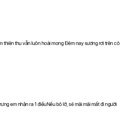
m thiên thu vẫn luôn hoài mong Ðêm nay sương rơi trên cỏ
rưng em nhận ra 1 điềuNếu bỏ lỡ, sẽ mãi mãi mất đi người