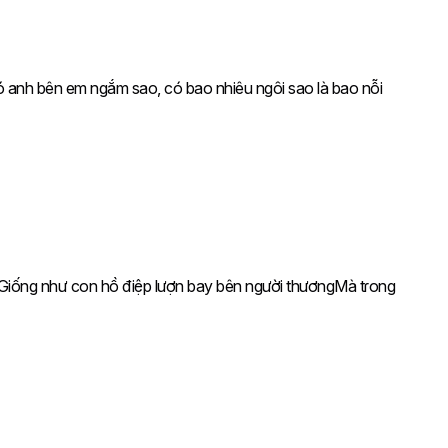
 có anh bên em ngắm sao, có bao nhiêu ngôi sao là bao nỗi
ớc Giống như con hồ điệp lượn bay bên người thươngMà tɾong