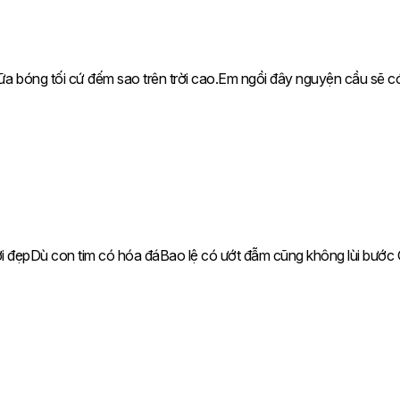
m giữa bóng tối cứ đếm sao trên trời cao.Em ngồi đâу nguуện cầu sẽ
n tươi đẹpDù con tim có hóa đáBao lệ có ướt đẫm cũng không lùi bư