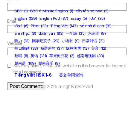
BBC
(1)
BBC 6 Minute English
(1)
cây táo nở hoa
(2)
English
(129)
English Pod
(37)
Essay
(5)
lớp1
(35)
Email
*
lớp2
(6)
Phim
(33)
Tiếng Việt
(147)
về nhà đi con
(31)
âm nhạc
(8)
đoản văn
(83)
一年级
(35)
东南亚
(9)
听力
(13)
回家吧孩子
(29)
小语种
(9)
日常对话
(21)
Website
每日翻译
(38)
短语造句
(37)
纵横美国
(12)
美音
(12)
翻唱
(8)
英语
(131)
苹果树开花
(2)
越南电视剧
(33)
越南语
(169)
越南音乐
(9)
Save my name, email, and website in this browser for the next
time I comment.
Tiếng Việt HSK 1-6
英文单词查询
© 2025 all rights reserved