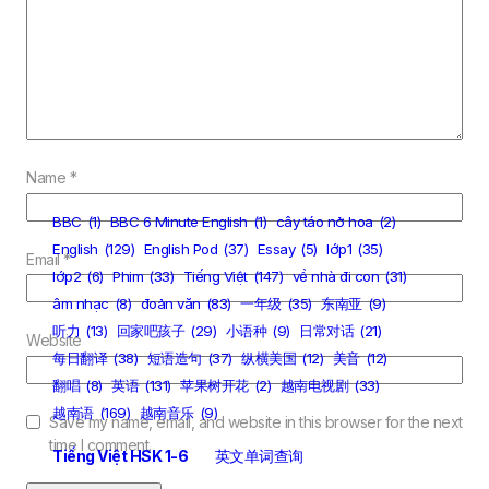
Name
*
BBC
(1)
BBC 6 Minute English
(1)
cây táo nở hoa
(2)
English
(129)
English Pod
(37)
Essay
(5)
lớp1
(35)
Email
*
lớp2
(6)
Phim
(33)
Tiếng Việt
(147)
về nhà đi con
(31)
âm nhạc
(8)
đoản văn
(83)
一年级
(35)
东南亚
(9)
听力
(13)
回家吧孩子
(29)
小语种
(9)
日常对话
(21)
Website
每日翻译
(38)
短语造句
(37)
纵横美国
(12)
美音
(12)
翻唱
(8)
英语
(131)
苹果树开花
(2)
越南电视剧
(33)
越南语
(169)
越南音乐
(9)
Save my name, email, and website in this browser for the next
time I comment.
Tiếng Việt HSK 1-6
英文单词查询