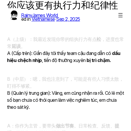
你应该更有执行力和纪律性
Skip
to
RainyJames World
content
Published in
Vietnamese
Sep 2, 2025
•
A（上级）：我最近发现你带的组执行力有点
松
，进度也常
常
延误
。
A (Cấp trên): Gần đây tôi thấy team cậu đang dẫn có
dấu
hiệu
chệch nhịp
, tiến độ thường xuyên
bị trì chậm.
B（中层）：嗯，我也注意到了，可能是有些人习惯太散，
盯得不够紧。
B (Quản lý trung gian): Vâng, em cũng nhận ra rồi. Có lẽ một
số bạn chưa có thói quen làm việc nghiêm túc, em chưa
theo sát kỹ.
A：你作为主管，要带头
做出节奏
。日常检查、反馈、
提