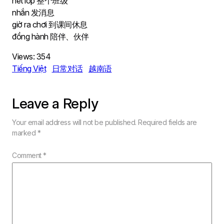
hết lớp 整个班级
nhắn 发消息
giờ ra chơi 到课间休息
đồng hành 陪伴、伙伴
Views:
354
Tiếng Việt
日常对话
越南语
Leave a Reply
Your email address will not be published.
Required fields are
marked
*
Comment
*