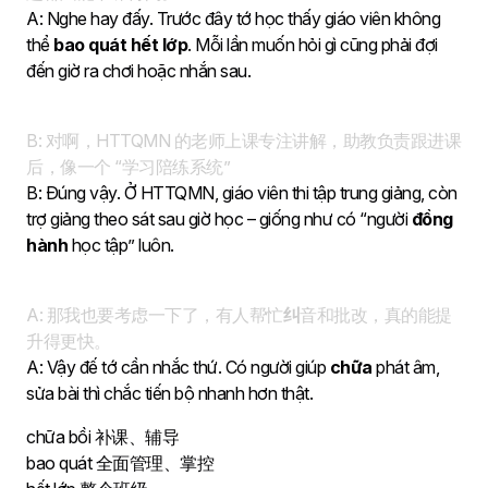
A: Nghe hay đấy. Trước đây tớ học thấy giáo viên không
thể
bao quát hết lớp
. Mỗi lần muốn hỏi gì cũng phải đợi
đến giờ ra chơi hoặc nhắn sau.
B: 对啊，HTTQMN 的老师上课专注讲解，助教负责跟进课
后，像一个 “学习陪练系统”
B: Đúng vậy. Ở HTTQMN, giáo viên thi tập trung giảng, còn
trợ giảng theo sát sau giờ học – giống như có “người
đồng
hành
học tập” luôn.
A: 那我也要考虑一下了，有人帮忙
纠
音和批改，真的能提
升得更快。
A: Vậy đế tớ cần nhắc thứ. Có người giúp
chữa
phát âm,
sửa bài thì chắc tiến bộ nhanh hơn thật.
chữa bồi 补课、辅导
bao quát 全面管理、掌控