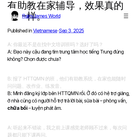
有助教在家辅导，效果真的
Skip
to
不一样。
RainyJames World
content
Published in
Vietnamese
Sep 3, 2025
•
A: 你最近不是在找中文培训班吗？选好了吗？
A: Đạo này cậu đang tìm trung tâm học tiếng Trung đúng
không? Chọn được chưa?
B: 报了 HTTQMN 的班，他们有助教系统，在家也能随时
问问题、改作业、练发音。
B: Mình đăng ký lớp bên HTTQMN rồi. Ở đó có hệ trợ giảng,
ở nhà cũng có người hỗ trợ trả lời bài, sửa bài – phỏng vấn,
chữa bồi
– luyện phát âm.
A: 听起来不错诶，我之前上课感觉老师顾不过来，每次问
题都只能下课再问。