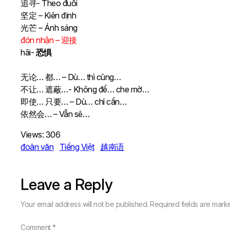
追寻- Theo đuổi
坚定 – Kiên định
光芒 – Ánh sáng
đón nhận – 迎接
hãi-
恐惧
无论… 都… – Dù… thì cũng…
不让… 遮蔽…- Không để… che mờ…
即使… 只要… – Dù… chỉ cần…
依然会… – Vẫn sẽ…
Views:
306
đoản văn
Tiếng Việt
越南语
Leave a Reply
Your email address will not be published.
Required fields are mar
Comment
*