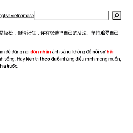
S
nglish
Vietnamese
e
a
是轻松，但请记住，你有权选择自己的活法。坚持
追寻
自己
r
c
h
cảm để đứng nơi
đón nhận
ánh sáng, không để
nỗi sợ
hãi
 sống. Hãy kiên trì
theo đuổi
những điều mình mong muốn,
hía trước.