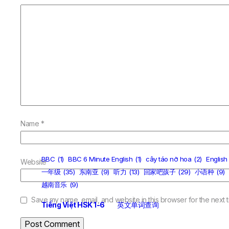
Name
*
BBC
(1)
BBC 6 Minute English
(1)
cây táo nở hoa
(2)
English
Website
一年级
(35)
东南亚
(9)
听力
(13)
回家吧孩子
(29)
小语种
(9)
越南音乐
(9)
Save my name, email, and website in this browser for the next 
Tiếng Việt HSK 1-6
英文单词查询