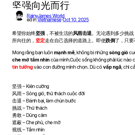
坚强向光而行
Skip
to
RainyJames World
content
Published in
Vietnamese
Oct 10, 2025
•
希望你始终
坚强
，不被生活的
风雨击退
。无论遇到多少挑战
所向往的，
坚定
走在自己选择的道路上。即使
跌倒
了，只要
Mong rằng bạn luôn
mạnh mẽ
, không bị những
sóng gió
cu
che mờ tầm nhìn
của mình.Cuộc sống không phải lúc nào c
tin tưởng
vào con đường mình chọn. Dù có
vấp ngã
, chỉ 
坚强 – Kiên cường
风雨 – Sóng gió, thử thách cuộc đời
击退 – Đánh bại, làm chùn bước
挑战 – Thử thách
勇敢 – Dũng cảm
遮蔽 – Che phủ, che mờ
视线 – Tầm nhìn