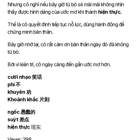
Nhưng cô nghĩ nếu bây giờ từ bỏ sẽ mãi mãi không nhìn
thấy được hình dáng của ước mơ khi thành
hiện thực.
Thế là cô quyết định tiếp tục nỗ lực, dùng hành động để
chứng minh bản thân.
Bây giờ nhớ lại, cô rất cảm ơn bản thân ngày đó đã không
từ bỏ.
Bởi vì kiên trì, cô ngày càng đến gần ước mơ hơn.
cười nhạo 笑话
phi 不
khuyên 劝
Khoảnh khắc 片刻
ngốc 愚蠢的
suýt
差点
hiện thực
现实
Views:
296