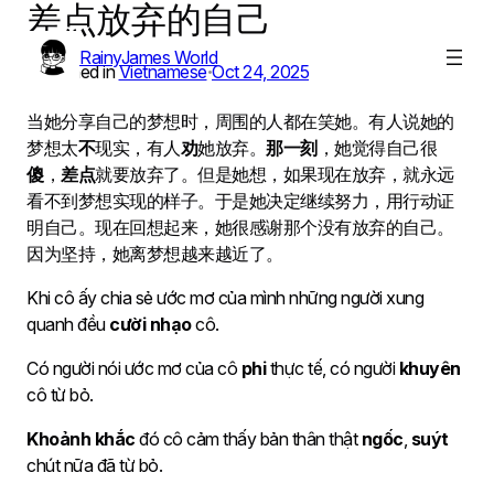
差点放弃的自己
Skip
to
RainyJames World
content
Published in
Vietnamese
Oct 24, 2025
•
当她分享自己的梦想时，周围的人都在笑她。有人说她的
梦想太
不
现实，有人
劝
她放弃。
那一刻
，她觉得自己很
傻
，
差点
就要放弃了。但是她想，如果现在放弃，就永远
看不到梦想实现的样子。于是她决定继续努力，用行动证
明自己。现在回想起来，她很感谢那个没有放弃的自己。
因为坚持，她离梦想越来越近了。
Khi cô ấy chia sẻ ước mơ của mình những người xung
quanh đều
cười nhạo
cô.
Có người nói ước mơ của cô
phi
thực tế, có người
khuyên
cô từ bỏ.
Khoảnh khắc
đó cô cảm thấy bản thân thật
ngốc
,
suýt
chút nữa đã từ bỏ.