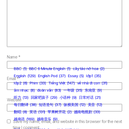
Name
*
BBC
(1)
BBC 6 Minute English
(1)
cây táo nở hoa
(2)
English
(129)
English Pod
(37)
Essay
(5)
lớp1
(35)
Email
*
lớp2
(6)
Phim
(33)
Tiếng Việt
(147)
về nhà đi con
(31)
âm nhạc
(8)
đoản văn
(83)
一年级
(35)
东南亚
(9)
听力
(13)
回家吧孩子
(29)
小语种
(9)
日常对话
(21)
Website
每日翻译
(38)
短语造句
(37)
纵横美国
(12)
美音
(12)
翻唱
(8)
英语
(131)
苹果树开花
(2)
越南电视剧
(33)
越南语
(169)
越南音乐
(9)
Save my name, email, and website in this browser for the next
time I comment.