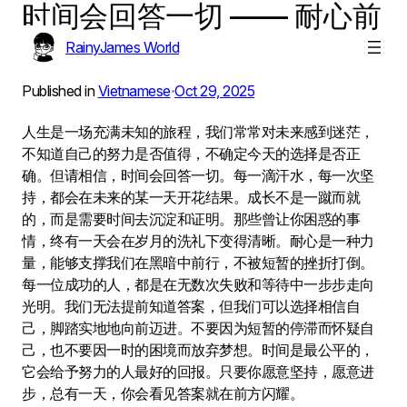
时间会回答一切 —— 耐心前
Skip
to
行
RainyJames World
content
Published in
Vietnamese
Oct 29, 2025
•
人生是一场充满未知的旅程，我们常常对未来感到迷茫，
不知道自己的努力是否值得，不确定今天的选择是否正
确。但请相信，时间会回答一切。每一滴汗水，每一次坚
持，都会在未来的某一天开花结果。成长不是一蹴而就
的，而是需要时间去沉淀和证明。那些曾让你困惑的事
情，终有一天会在岁月的洗礼下变得清晰。耐心是一种力
量，能够支撑我们在黑暗中前行，不被短暂的挫折打倒。
每一位成功的人，都是在无数次失败和等待中一步步走向
光明。我们无法提前知道答案，但我们可以选择相信自
己，脚踏实地地向前迈进。不要因为短暂的停滞而怀疑自
己，也不要因一时的困境而放弃梦想。时间是最公平的，
它会给予努力的人最好的回报。只要你愿意坚持，愿意进
步，总有一天，你会看见答案就在前方闪耀。