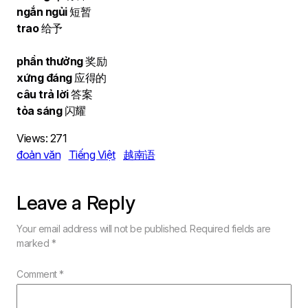
ngắn ngủi
短暂
trao
给予
phần thưởng
奖励
xứng đáng
应得的
câu trả lời
答案
tỏa sáng
闪耀
Views:
271
đoản văn
Tiếng Việt
越南语
Leave a Reply
Your email address will not be published.
Required fields are
marked
*
Comment
*