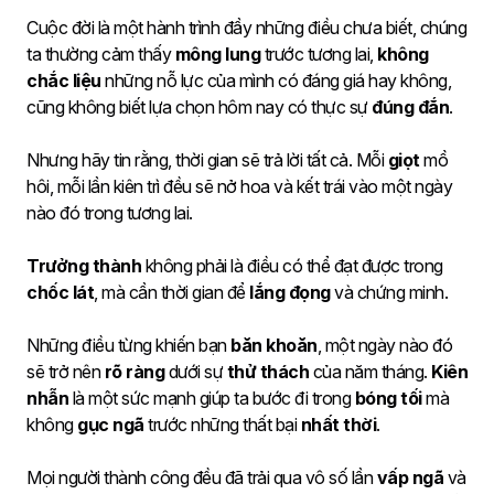
Cuộc đời là một hành trình đầy những điều chưa biết, chúng
ta thường cảm thấy
mông lung
trước tương lai,
không
chắc liệu
những nỗ lực của mình có đáng giá hay không,
cũng không biết lựa chọn hôm nay có thực sự
đúng đắn
.
Nhưng hãy tin rằng, thời gian sẽ trả lời tất cả. Mỗi
giọt
mồ
hôi, mỗi lần kiên trì đều sẽ nở hoa và kết trái vào một ngày
nào đó trong tương lai.
Trưởng thành
không phải là điều có thể đạt được trong
chốc lát
, mà cần thời gian để
lắng đọng
và chứng minh.
Những điều từng khiến bạn
băn khoăn
, một ngày nào đó
sẽ trở nên
rõ ràng
dưới sự
thử thách
của năm tháng.
Kiên
nhẫn
là một sức mạnh giúp ta bước đi trong
bóng tối
mà
không
gục ngã
trước những thất bại
nhất thời
.
Mọi người thành công đều đã trải qua vô số lần
vấp ngã
và