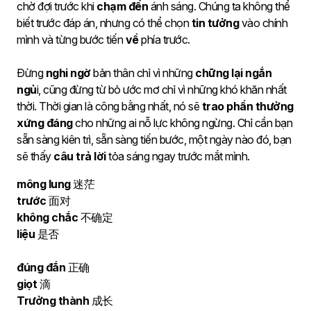
chờ đợi trước khi
chạm đến
ánh sáng. Chúng ta không thể
biết trước đáp án, nhưng có thể chọn
tin tưởng
vào chính
mình và từng bước tiến
về
phía trước.
Đừng
nghi ngờ
bản thân chỉ vì những
chững lại ngắn
ngủ
i, cũng đừng từ bỏ ước mơ chỉ vì những khó khăn nhất
thời. Thời gian là công bằng nhất, nó sẽ
trao phần thưởng
xứng đáng
cho những ai nỗ lực không ngừng. Chỉ cần bạn
sẵn sàng kiên trì, sẵn sàng tiến bước, một ngày nào đó, bạn
sẽ thấy
câu trả lời
tỏa sáng ngay trước mắt mình.
mông lung
迷茫
trước
面对
không chắc
不确定
liệu
是否
đúng đắn
正确
giọt
滴
Trưởng thành
成长