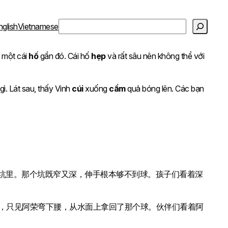
S
nglish
Vietnamese
e
a
 một cái
hố
gần đó. Cái hố
hẹp
và rất sâu nên không thể với
r
c
h
ì. Lát sau, thấy Vinh
cúi
xuống
cầm
quả bóng lên. Các bạn
个坑里。那个坑既窄又深，伸手根本够不到球。孩子们看着深
，只见阿荣弯下腰，从水面上拿回了那个球。伙伴们看着阿