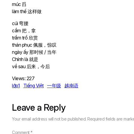
múc 舀
làm thế 这样做
cúi 弯腰
cầm 把，拿
trầm trồ 欣赏
thán phục 佩服，惊叹
ngày ấy 那时候 / 当年
Chính là 就是
về sau 后来，今后
Views:
227
lớp1
Tiếng Việt
一年级
越南语
Leave a Reply
Your email address will not be published.
Required fields are mar
Comment
*