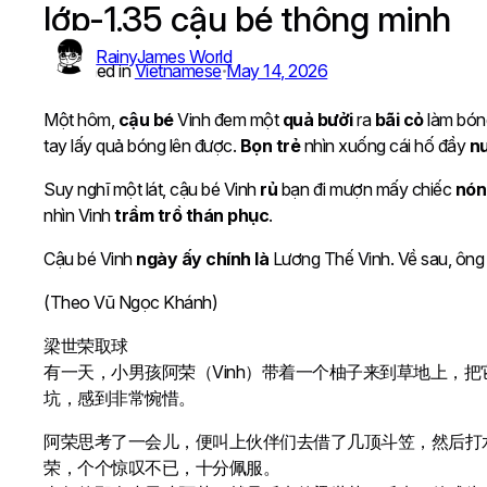
lớp-1.35 cậu bé thông minh
Skip
to
RainyJames World
content
Published in
Vietnamese
May 14, 2026
•
Một hôm,
cậu bé
Vinh đem một
quả bưởi
ra
bãi cỏ
làm bóng
tay lấy quả bóng lên được.
Bọn trẻ
nhìn xuống cái hố đầy
nu
Suy nghĩ một lát, cậu bé Vinh
rủ
bạn đi mượn mấy chiếc
nón
nhìn Vinh
trầm trồ thán phục
.
Cậu bé Vinh
ngày ấy
chính là
Lương Thế Vinh. Về sau, ông 
(Theo Vũ Ngọc Khánh)
梁世荣取球
有一天，小男孩阿荣（Vinh）带着一个柚子来到草地上
坑，感到非常惋惜。
阿荣思考了一会儿，便叫上伙伴们去借了几顶斗笠，然后打
荣，个个惊叹不已，十分佩服。