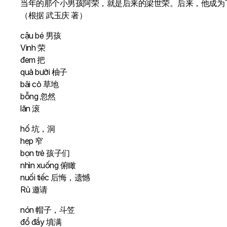
当年的那个小男孩阿荣，就是后来的梁世荣。后来，他成为
（根据 武玉庆 著）
cậu bé 男孩
Vinh 荣
đem 把
quả bưởi 柚子
bãi cỏ 草地
bỗng 忽然
lăn 滚
hố 坑，洞
hẹp 窄
bọn trẻ 孩子们
nhìn xuống 俯瞰
nuối tiếc 后悔，遗憾
Rủ 邀请
nón 帽子，斗笠
đổ đầy 填满