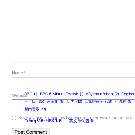
Name
*
BBC
(1)
BBC 6 Minute English
(1)
cây táo nở hoa
(2)
English
Website
一年级
(35)
东南亚
(9)
听力
(13)
回家吧孩子
(29)
小语种
(9)
越南音乐
(9)
Save my name, email, and website in this browser for the next 
Tiếng Việt HSK 1-6
英文单词查询