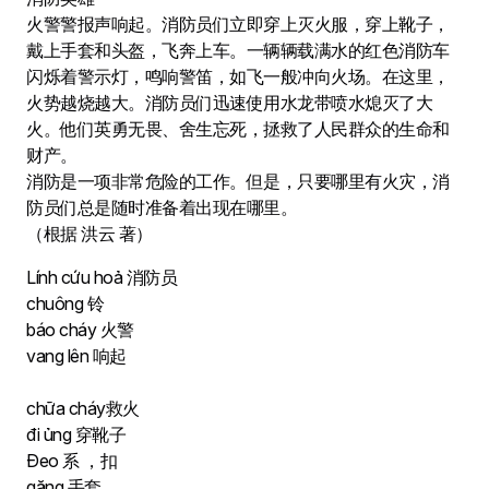
火警警报声响起。消防员们立即穿上灭火服，穿上靴子，
戴上手套和头盔，飞奔上车。一辆辆载满水的红色消防车
闪烁着警示灯，鸣响警笛，如飞一般冲向火场。在这里，
火势越烧越大。消防员们迅速使用水龙带喷水熄灭了大
火。他们英勇无畏、舍生忘死，拯救了人民群众的生命和
财产。
消防是一项非常危险的工作。但是，只要哪里有火灾，消
防员们总是随时准备着出现在哪里。
（根据 洪云 著）
Lính cứu hoả 消防员
chuông 铃
báo cháy 火警
vang lên 响起
chữa cháy救火
đi ủng 穿靴子
Đeo 系 ，扣
găng 手套