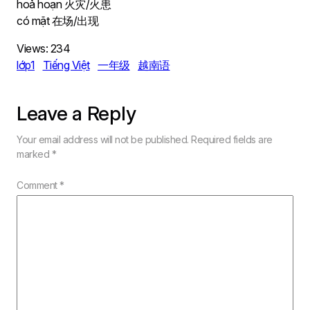
hoả hoạn 火灾/火患
có mặt 在场/出现
Views:
234
lớp1
Tiếng Việt
一年级
越南语
Leave a Reply
Your email address will not be published.
Required fields are
marked
*
Comment
*