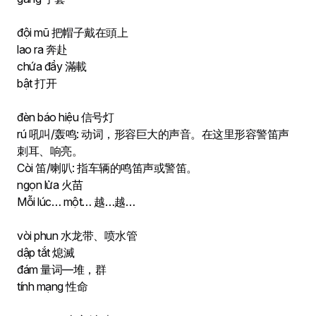
đội mũ 把帽子戴在頭上
lao ra 奔赴
chứa đầy 滿載
bật 打开
đèn báo hiệu 信号灯
rú 吼叫/轰鸣: 动词，形容巨大的声音。在这里形容警笛声
刺耳、响亮。
Còi 笛/喇叭: 指车辆的鸣笛声或警笛。
ngọn lửa 火苗
Mỗi lúc… một… 越…越…
vòi phun 水龙带、喷水管
dập tắt 熄滅
đám 量词—堆，群
tính mạng 性命