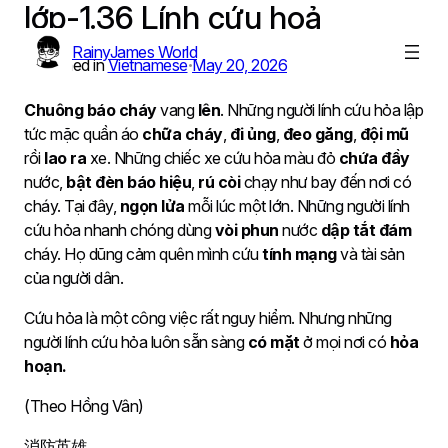
lớp-1.36 Lính cứu hoả
Skip
to
RainyJames World
content
Published in
Vietnamese
May 20, 2026
•
Chuông báo cháy
vang
lên
. Những người lính cứu hỏa lập
tức mặc quần áo
chữa cháy
,
đi ủng
,
đeo găng
,
đội mũ
rồi
lao ra
xe. Những chiếc xe cứu hỏa màu đỏ
chứa đầy
nước,
bật đèn báo hiệu
,
rú còi
chạy như bay đến nơi có
cháy. Tại đây,
ngọn lửa
mỗi lúc một lớn. Những người lính
cứu hỏa nhanh chóng dùng
vòi phun
nước
dập tắt đám
cháy. Họ dũng cảm quên mình cứu
tính mạng
và tài sản
của người dân.
Cứu hỏa là một công việc rất nguy hiểm. Nhưng những
người lính cứu hỏa luôn sẵn sàng
có mặt
ở mọi nơi có
hỏa
hoạn.
(Theo Hồng Vân)
消防英雄